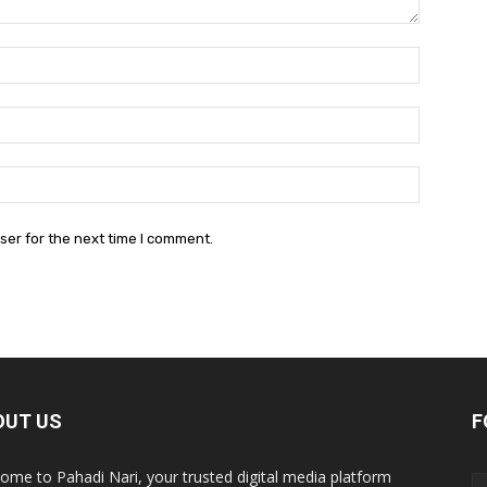
Name:*
Email:*
Website:
ser for the next time I comment.
OUT US
F
ome to Pahadi Nari, your trusted digital media platform