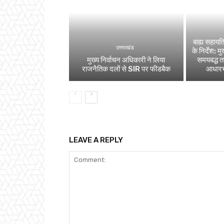
बाह्य सहायत
उत्तराखंड
के निर्देश: 
मुख्य निर्वाचन अधिकारी ने लिया
समयबद्ध तरी
राजनैतिक दलों से SIR पर फीडबैक
आधारभूत
LEAVE A REPLY