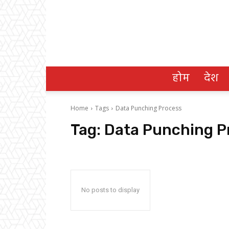
होम
देश
Home
Tags
Data Punching Process
Tag:
Data Punching P
No posts to display