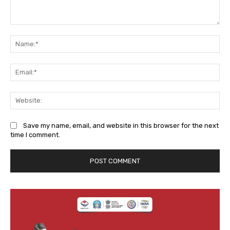
Comment:
Na
Ema
We
Save my name, email, and website in this browser for the next
time I comment.