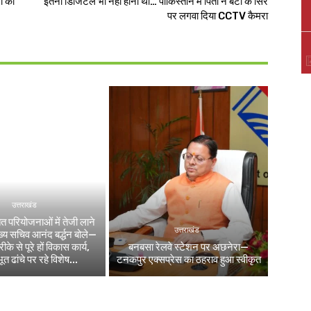
ों की
इतना डिजिटल भी नहीं होना था… पाकिस्तान में पिता ने बेटी के सिर
पर लगवा दिया CCTV कैमरा
उत्तराखंड
ित परियोजनाओं में तेजी लाने
उत्तराखंड
मुख्य सचिव आनंद बर्द्धन बोले—
के से पूरे हों विकास कार्य,
बनबसा रेलवे स्टेशन पर अछनेरा—
 ढांचे पर रहे विशेष...
टनकपुर एक्सप्रेस का ठहराव हुआ स्वीकृत