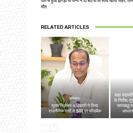
पति से हुआ झगड़ा तो पत्नी ने दो बेटियों के साथ खाया जहर, तीन
मौत
RELATED ARTICLES
बाह्य सहायत
उत्तराखंड
के निर्देश: 
मुख्य निर्वाचन अधिकारी ने लिया
समयबद्ध तरी
राजनैतिक दलों से SIR पर फीडबैक
आधारभूत