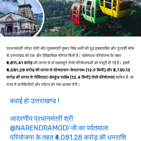
प्रधानमंत्री नरेंद्र मोदी और मुख्यमंत्री पुष्कर सिंह धामी की दृढ़ इच्छाशक्ति और दूरदर्शी सोच
से उत्तराखंड को एक और ऐतिहासिक सौगात मिली है। पर्वतमाला परियोजना के तहत
₹6,811.41 करोड़
की लागत से दो महत्वपूर्ण रोपवे परियोजनाओं को मंजूरी दी गई है। इसमें
₹4,081.28 करोड़ की लागत से सोनप्रयाग-केदारनाथ (12.9 किमी) और ₹2,730.13
करोड़ की लागत से गोविंदघाट-हेमकुंड साहिब (12.4 किमी) रोपवे परियोजनाएं
शामिल हैं, जो
राज्य में कनेक्टिविटी और पर्यटन को नया आयाम देंगी।
बधाई हो उत्तराखण्ड !
आदरणीय प्रधानमंत्री श्री
@NARENDRAMODI
जी का पर्वतमाला
परियोजना के तहत ₹4,081.28 करोड़ की धनराशि