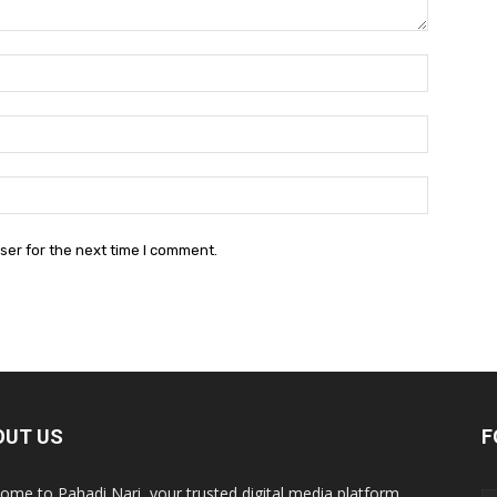
Name:*
Email:*
Website:
ser for the next time I comment.
OUT US
F
ome to Pahadi Nari, your trusted digital media platform