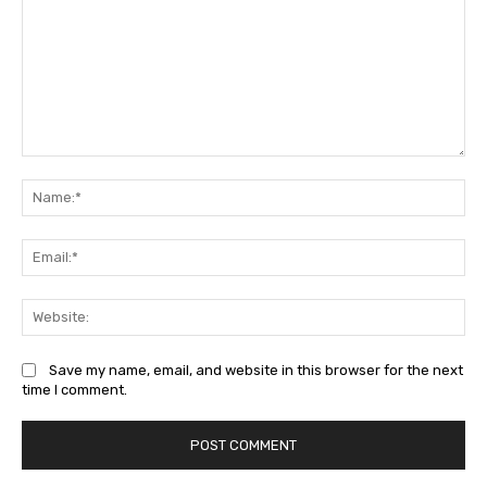
Comment:
Na
Ema
We
Save my name, email, and website in this browser for the next
time I comment.